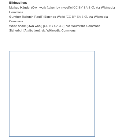
Bildquellen:
Markus Händel (Own work (taken by myself)) [
CC-BY-SA-3.0
], via Wikimedia
Commons
Gunther Tschuch PaulT (Eigenes Werk) [
CC BY-SA 3.0
], via Wikimedia
Commons
White shark (Own work) [
CC BY-SA 3.0
], via Wikimedia Commons
Sicherlich [Attribution], via Wikimedia Commons